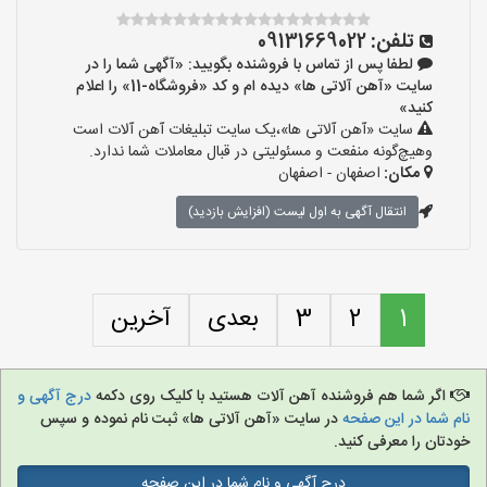
تلفن:
09131669022
لطفا پس از تماس با فروشنده بگویید: «آگهی شما را در
سایت «آهن آلاتی ها» دیده ام و کد «فروشگاه-11» را اعلام
کنید»
سایت «آهن آلاتی ها»،یک سایت تبلیغات آهن آلات است
وهیچ‌گونه منفعت و مسئولیتی در قبال معاملات شما ندارد.
مکان:
اصفهان - اصفهان
انتقال آگهی به اول لیست (افزایش بازدید)
1
2
3
بعدی
آخرین
اگر شما هم فروشنده آهن آلات هستید با کلیک روی دکمه
درج آگهی و
نام شما در این صفحه
در سایت «آهن آلاتی ها» ثبت نام نموده و سپس
خودتان را معرفی کنید.
درج آگهی و نام شما در این صفحه