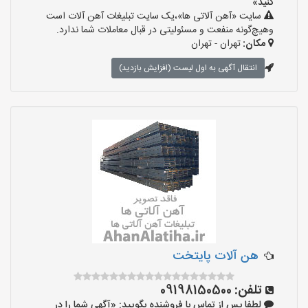
کنید»
سایت «آهن آلاتی ها»،یک سایت تبلیغات آهن آلات است
وهیچ‌گونه منفعت و مسئولیتی در قبال معاملات شما ندارد.
مکان:
تهران - تهران
انتقال آگهی به اول لیست (افزایش بازدید)
هن آلات پایتخت
تلفن:
09198150500
لطفا پس از تماس با فروشنده بگویید: «آگهی شما را در