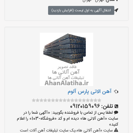
مکان:
تهران - تهران
انتقال آگهی به اول لیست (افزایش بازدید)
آهن الاتی پارس آلوم
تلفن:
09120159096
لطفا پس از تماس با فروشنده بگویید: «آگهی شما را در
سایت «آهن آلاتی ها» دیده ام و کد «فروشگاه-103» را اعلام
کنید»
سایت «آهن آلاتی ها»،یک سایت تبلیغات آهن آلات است