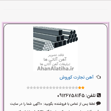
آهن تجارت کوروش
تلفن:
09126758145
لطفا پس از تماس با فروشنده بگویید: «آگهی شما را در سایت