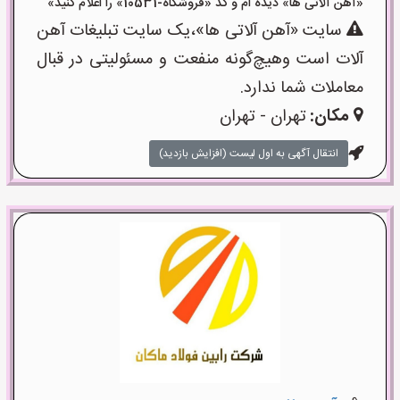
«آهن آلاتی ها» دیده ام و کد «فروشگاه-10531» را اعلام کنید»
سایت «آهن آلاتی ها»،یک سایت تبلیغات آهن
آلات است وهیچ‌گونه منفعت و مسئولیتی در قبال
معاملات شما ندارد.
مکان:
تهران - تهران
انتقال آگهی به اول لیست (افزایش بازدید)