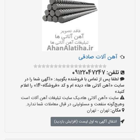
آهن آلات صادقی
تلفن:
09122047247
لطفا پس از تماس با فروشنده بگویید: «آگهی شما را در
سایت «آهن آلاتی ها» دیده ام و کد «فروشگاه-14» را اعلام
کنید»
سایت «آهن آلاتی ها»،یک سایت تبلیغات آهن آلات است
وهیچ‌گونه منفعت و مسئولیتی در قبال معاملات شما ندارد.
مکان:
تهران - تهران
انتقال آگهی به اول لیست (افزایش بازدید)