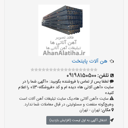
هن آلات پایتخت
تلفن:
09198150500
لطفا پس از تماس با فروشنده بگویید: «آگهی شما را در
سایت «آهن آلاتی ها» دیده ام و کد «فروشگاه-13» را اعلام
کنید»
سایت «آهن آلاتی ها»،یک سایت تبلیغات آهن آلات است
وهیچ‌گونه منفعت و مسئولیتی در قبال معاملات شما ندارد.
مکان:
تهران - تهران
انتقال آگهی به اول لیست (افزایش بازدید)