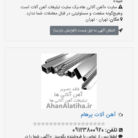
کنید»
سایت «آهن آلاتی ها»،یک سایت تبلیغات آهن آلات است
وهیچ‌گونه منفعت و مسئولیتی در قبال معاملات شما ندارد.
مکان:
تهران - تهران
انتقال آگهی به اول لیست (افزایش بازدید)
آهن آلات پرهام
تلفن:
09123800920
لطفا پس از تماس با فروشنده بگویید: «آگهی شما را در