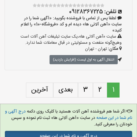
تلفن:
09128367225
لطفا پس از تماس با فروشنده بگویید: «آگهی شما را در
سایت «آهن آلاتی ها» دیده ام و کد «فروشگاه-10» را اعلام
کنید»
سایت «آهن آلاتی ها»،یک سایت تبلیغات آهن آلات است
وهیچ‌گونه منفعت و مسئولیتی در قبال معاملات شما ندارد.
مکان:
تهران - تهران
انتقال آگهی به اول لیست (افزایش بازدید)
1
2
3
بعدی
آخرین
اگر شما هم فروشنده آهن آلات هستید با کلیک روی دکمه
درج آگهی و
نام شما در این صفحه
در سایت «آهن آلاتی ها» ثبت نام نموده و سپس
خودتان را معرفی کنید.
درج آگهی و نام شما در این صفحه