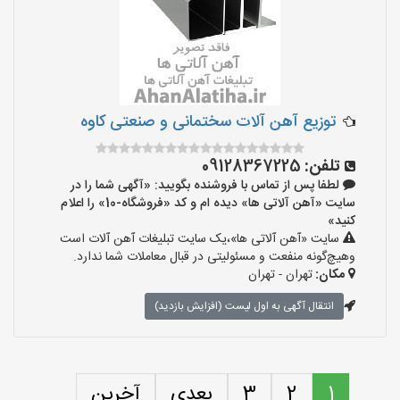
توزیع آهن آلات سختمانی و صنعتی کاوه
تلفن:
09128367225
لطفا پس از تماس با فروشنده بگویید: «آگهی شما را در
سایت «آهن آلاتی ها» دیده ام و کد «فروشگاه-10» را اعلام
کنید»
سایت «آهن آلاتی ها»،یک سایت تبلیغات آهن آلات است
وهیچ‌گونه منفعت و مسئولیتی در قبال معاملات شما ندارد.
مکان:
تهران - تهران
انتقال آگهی به اول لیست (افزایش بازدید)
1
2
3
بعدی
آخرین