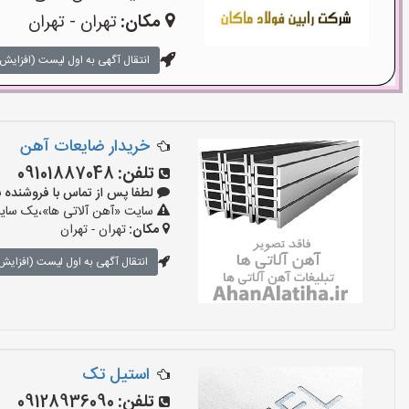
مکان:
تهران - تهران
انتقال آگهی به اول لیست (افزایش 
خریدار ضایعات آهن
تلفن:
09101887048
لطفا پس از تماس با فروشنده بگویید:
سایت «آهن آلاتی ها»،یک سایت 
مکان:
تهران - تهران
انتقال آگهی به اول لیست (افزایش 
استیل تک
تلفن:
09128936090