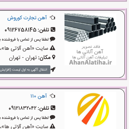
آهن تجارت کوروش
تلفن:
09126758145
لطفا پس از تماس با فروشنده بگویید: 
سایت «آهن آلاتی ها»،ی
مکان:
تهران - تهران
انتقال آگهی به اول لیست (افزایش 
آهن ۱۱۰
تلفن:
091۲۱۸۳۲۰۴۲
لطفا پس از تماس با فروشنده بگویید: 
سایت «آهن آلاتی ها»،ی