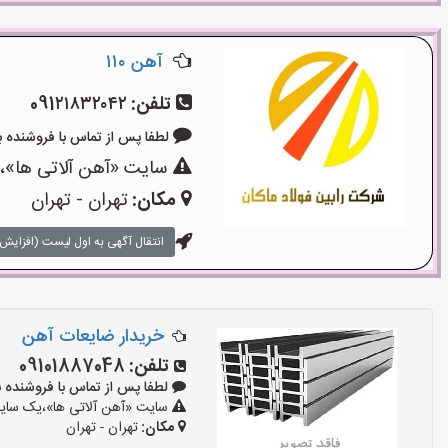
آهن ۱۱۰
تلفن:
091۲۱۸۳۲۰۴۲
لطفا پس از تماس با فروشنده بگویید: 
سایت «آهن آلاتی ها»،ی
مکان:
تهران - تهران
انتقال آگهی به اول لیست (افزایش 
خریدار ضایعات آهن
تلفن:
09101887048
لطفا پس از تماس با فروشنده بگویید:
سایت «آهن آلاتی ها»،یک سایت 
مکان:
تهران - تهران