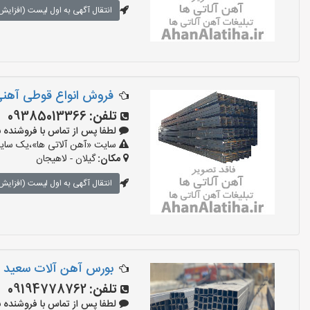
انتقال آگهی به اول لیست (افزایش 
فروش انواع قوطی آهنی
تلفن:
09385013366
لطفا پس از تماس با فروشنده بگویید:
سایت «آهن آلاتی ها»،یک سایت 
مکان:
گیلان - لاهیجان
انتقال آگهی به اول لیست (افزایش 
بورس آهن آلات سعید
تلفن:
09194778762
لطفا پس از تماس با فروشنده بگویید: