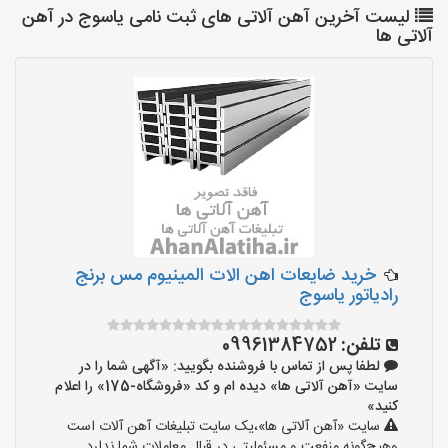
لیست آخرین آهن آلاتی های ثبت نامی یاسوج در آهن
آلاتی ها
خرید ضایعات اهن الات المینیوم مس برنج
رادیاتور یاسوج
تلفن:
09961384752
لطفا پس از تماس با فروشنده بگویید: «آگهی شما را در
سایت «آهن آلاتی ها» دیده ام و کد «فروشگاه-175» را اعلام
کنید»
سایت «آهن آلاتی ها»،یک سایت تبلیغات آهن آلات است
وهیچ‌گونه منفعت و مسئولیتی در قبال معاملات شما ندارد.