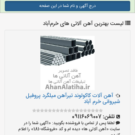
درج آگهی و نام شما در این صفحه
لیست بهترین آهن آلاتی های خرم‌آباد
آهن آلات کاکولوند تیرآهن میلگرد پروفیل
شیروانی خرم آباد
تلفن:
09116069007
لطفا پس از تماس با فروشنده بگویید: «آگهی شما را در
سایت «آهن آلاتی ها» دیده ام و کد «فروشگاه-181» را اعلام