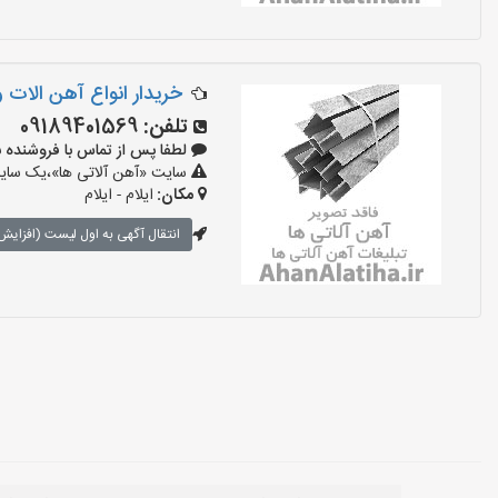
خریدار انواع آهن الات 
تلفن:
09189401569
لطفا پس از تماس با فروشنده بگویید:
سایت «آهن آلاتی ها»،یک سایت 
مکان:
ایلام - ایلام
انتقال آگهی به اول لیست (افزایش 