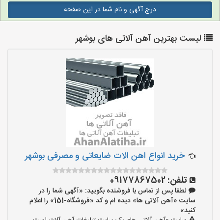
درج آگهی و نام شما در این صفحه
لیست بهترین آهن آلاتی های بوشهر
خرید انواع اهن الات ضایعاتی و مصرفی بوشهر
تلفن:
09177867502
لطفا پس از تماس با فروشنده بگویید: «آگهی شما را در
سایت «آهن آلاتی ها» دیده ام و کد «فروشگاه-151» را اعلام
کنید»