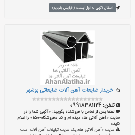
انتقال آگهی به اول لیست (افزایش بازدید)
خریدار ضایعات آهن آلات ضایعاتی بوشهر
تلفن:
09918381124
لطفا پس از تماس با فروشنده بگویید: «آگهی شما را در
سایت «آهن آلاتی ها» دیده ام و کد «فروشگاه-150» را اعلام
کنید»
سایت «آهن آلاتی ها»،یک سایت تبلیغات آهن آلات است