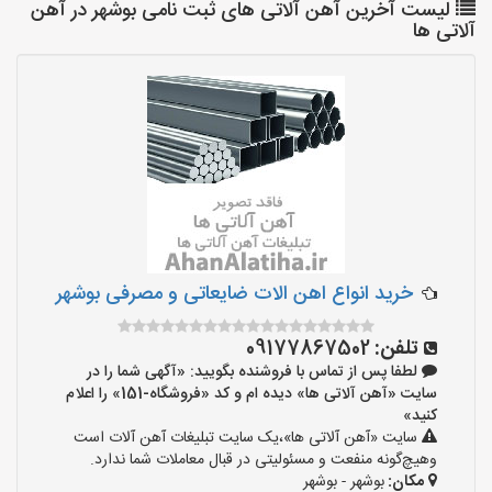
لیست آخرین آهن آلاتی های ثبت نامی بوشهر در آهن
آلاتی ها
خرید انواع اهن الات ضایعاتی و مصرفی بوشهر
تلفن:
09177867502
لطفا پس از تماس با فروشنده بگویید: «آگهی شما را در
سایت «آهن آلاتی ها» دیده ام و کد «فروشگاه-151» را اعلام
کنید»
سایت «آهن آلاتی ها»،یک سایت تبلیغات آهن آلات است
وهیچ‌گونه منفعت و مسئولیتی در قبال معاملات شما ندارد.
مکان:
بوشهر - بوشهر